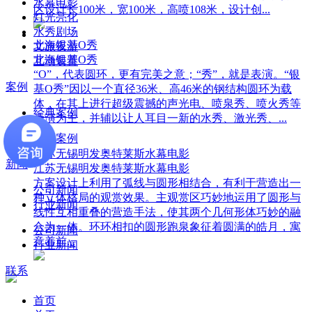
水幕电影
区设计长100米，宽100米，高喷108米，设计创...
灯光亮化
水秀剧场
北海银基O秀
文旅夜游
北海银基O秀
互动装置
“O”，代表圆环，更有完美之意；“秀”，就是表演。“银
案例
基O秀”因以一个直径36米、高46米的钢结构圆环为载
体，在其上进行超级震撼的声光电、喷泉秀、喷火秀等
经典案例
表演为主，并辅以让人耳目一新的水秀、激光秀、...
经典案例
江苏无锡明发奥特莱斯水幕电影
新闻
江苏无锡明发奥特莱斯水幕电影
方案设计上利用了弧线与圆形相结合，有利于营造出一
公司新闻
种立体格局的观赏效果。主观赏区巧妙地运用了圆形与
行业新闻
线性互相重叠的营造手法，使其两个几何形体巧妙的融
合为一体。环环相扣的圆形跑泉象征着圆满的皓月，寓
公司新闻
意着前...
行业新闻
联系
首页