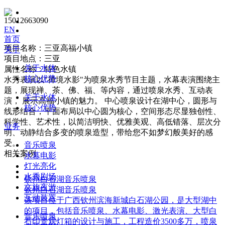
15012663090
EN
首页
项目名称：三亚高福小镇
关于
项目地点：三亚
关于水体
属性名称：特色水镇
核心优势
水秀表演以"禅境水影"为喷泉水秀节目主题，水幕表演围绕主
题，展现禅、茶、佛、福、等内容，通过喷泉水秀、互动表
关于水体
演， 展示高福小镇的魅力。 中心喷泉设计在湖中心，圆形与
核心优势
线形结合，平面布局以中心圆为核心，空间形态尽显独创性、
科学性、艺术性，以简洁明快、优雅美观、高低错落、层次分
业务
明、动静结合多变的喷泉造型，带给您不如梦幻般美好的感
受。
音乐喷泉
相关案例
水幕电影
灯光亮化
水秀剧场
钦州白石湖音乐喷泉
文旅夜游
钦州白石湖音乐喷泉
互动装置
该项目位于广西钦州滨海新城白石湖公园，是大型湖中
的项目，包括音乐喷泉、水幕电影、激光表演、大型白
音乐喷泉
石印景观灯箱的设计与施工，工程造价3500多万，喷泉