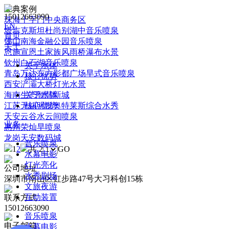
经典案例
15012663090
珠海十字门中央商务区
EN
塔吉克斯坦杜尚别湖中音乐喷泉
首页
佛山南海金融公园音乐喷泉
关于
恩施宣恩土家族风雨桥瀑布水景
钦州白石湖音乐喷泉
关于水体
青岛万达东方影都广场旱式音乐喷泉
核心优势
西安浐灞大桥灯光水景
海南生态智慧新城
关于水体
江苏无锡明发奥特莱斯综合水秀
核心优势
天安云谷水云间喷泉
业务
惠州荣灿旱喷泉
龙岗天安数码城
音乐喷泉
1
2
共 2
GO
水幕电影
灯光亮化
公司地址
水秀剧场
深圳市南山区虹步路47号大习科创15栋
文旅夜游
互动装置
联系方式
15012663090
音乐喷泉
电子邮箱
水幕电影