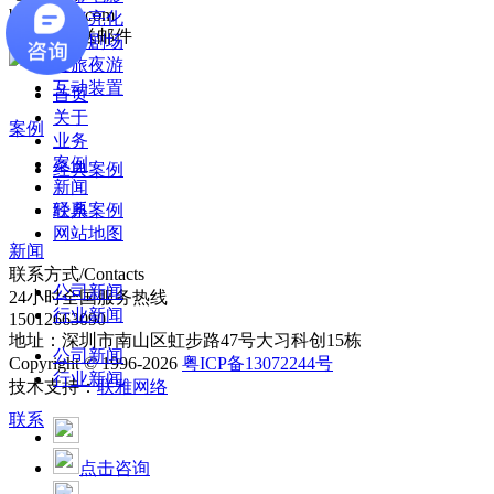
bd@shuiti.com
灯光亮化
给我们发送邮件
水秀剧场
文旅夜游
互动装置
首页
关于
案例
业务
案例
经典案例
新闻
经典案例
联系
网站地图
新闻
联系方式/Contacts
公司新闻
24小时全国服务热线
行业新闻
15012663090
地址：深圳市南山区虹步路47号大习科创15栋
公司新闻
Copyright © 1996-2026
粤ICP备13072244号
行业新闻
技术支持：
联雅网络
联系
点击咨询