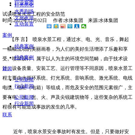
行业新闻
灯光亮化
水秀剧场
试谈喷泉水景工程的安全防范
文旅夜游
时间:2022年12月02日 作者:水体集团 来源:水体集团
互动装置
案例
【序 言】 喷泉水景工程，通过水、电、光、音乐，舞起
经典案例
一幅幅流动的美丽画卷，为人们的美好生活增添了乐趣和享
经典案例
受。喷泉设计，属于以人为主的环境空间范畴，由于技术设
计、设备质量、安装工艺、运行管理等不同原因，喷泉水景工
新闻
程主要由水循环系统、灯光系统、音响系统、激光系统、电线
公司新闻
行业新闻
电缆、电柜（电箱）等组成，而危及安全的范围元素很广，主
要有电、水、光、火、声及尖锐建筑物等，这些复杂的系统工
公司新闻
行业新闻
程很有可能造成事故的发生的几率。
联系
近年，喷泉水景安全事故时有发生。但是，只要做好安