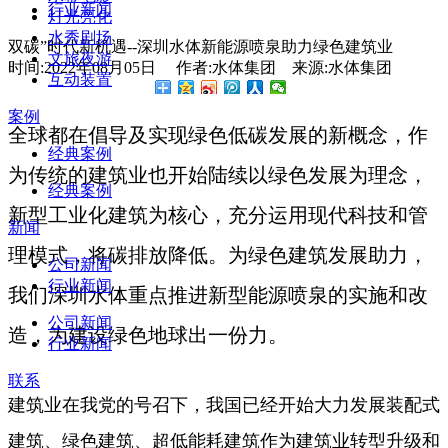
行业新闻
灯光亮化
水秀剧场
双碳”时代新机遇--深圳水体新能源喷泉助力绿色建筑业
文旅夜游
时间:2022年08月05日 作者:水体集团 来源:水体集团
互动装置
案例
全球都在倡导及实现绿色低碳发展的新概念，作
经典案例
为传统的建筑业也开始陆续以绿色发展为理念，
经典案例
新型工业化建筑为核心，充分运用现代科技和管
新闻
理模式，将碳排放降低。为绿色建筑发展助力，
公司新闻
行业新闻
我们深圳水体重点推进新型能源喷泉的实施和改
公司新闻
造，为建设绿色地球出一份力。
行业新闻
联系
建筑业在我党的号召下，我国已经开始大力发展装配式
建筑、绿色建筑、超低能耗建筑作为建筑业转型升级和