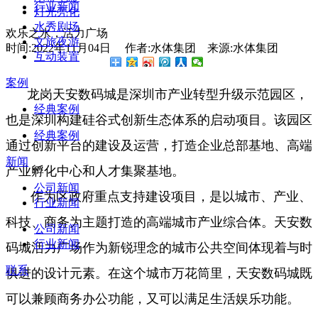
行业新闻
灯光亮化
水秀剧场
欢乐之水，活力广场
文旅夜游
时间:2022年11月04日 作者:水体集团 来源:水体集团
互动装置
案例
龙岗天安数码城是深圳市产业转型升级示范园区，
经典案例
也是深圳构建硅谷式创新生态体系的启动项目。该园区
经典案例
通过创新平台的建设及运营，打造企业总部基地、高端
新闻
产业孵化中心和人才集聚基地。
公司新闻
作为区政府重点支持建设项目，是以城市、产业、
行业新闻
科技、商务为主题打造的高端城市产业综合体。天安数
公司新闻
行业新闻
码城活力广场作为新锐理念的城市公共空间体现着与时
联系
俱进的设计元素。在这个城市万花筒里，天安数码城既
可以兼顾商务办公功能，又可以满足生活娱乐功能。